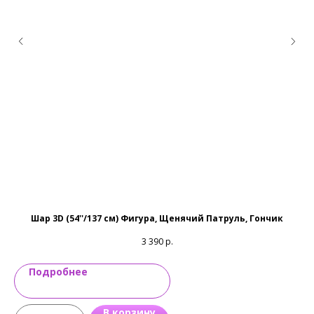
предоставить возможность заезда на территорию.
Телефон:
+7 (999) 983-17-57
Прием и Выдача заказов:
09:00 — 22:00 (Пн — Вс)
Также доступны: Telegram, Viber, Max
Email:
magic-emotions@mail.ru
Шар 3D (54''/137 см) Фигура, Щенячий Патруль, Гончик
3 390
р.
Подробнее
В корзину