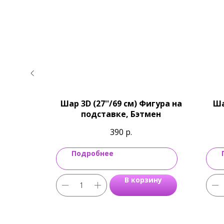
Фигура,
Шар 3D (27''/69 см) Фигура на
Ша
ктиль,
подставке, Бэтмен
390
р.
Подробнее
ину
В корзину