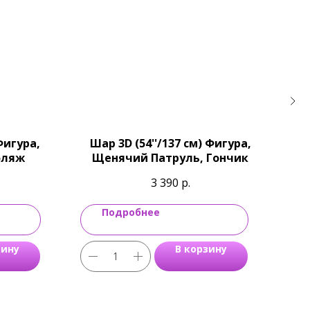
Фигура,
Шар 3D (54''/137 см) Фигура,
Ш
фляж
Щенячий Патруль, Гончик
3 390
р.
Подробнее
зину
В корзину