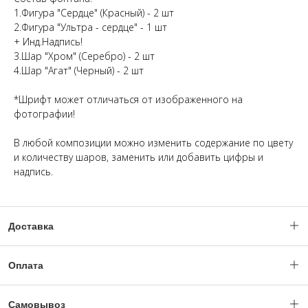
1.Фигура "Сердце" (Красный) - 2 шт
2.Фигура "Ультра - сердце" - 1 шт
+ Инд.Надпись!
3.Шар "Хром" (Серебро) - 2 шт
4.Шар "Агат" (Черный) - 2 шт
*Шрифт может отличаться от изображенного на
фотографии!
В любой композиции можно изменить содержание по цвету
и количеству шаров, заменить или добавить цифры и
надпись.
Доставка
Доставка по Москве и МО с 06:00 - 23:59.
Оплата
(Ночное время по согласованию с менеджером).
Уважаемые клиенты, оплата заказов происходит только после
Заказ можно оформить "день в день", при наличии позиций,
Самовывоз
утверждения и обработки вашего заказа нашим менеджером!