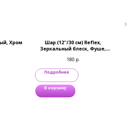
ный, Хром
Шар (12''/30 см) Reflex,
Зеркальный блеск, Фуше,
Зе
Хром
180
р.
Подробнее
В корзину