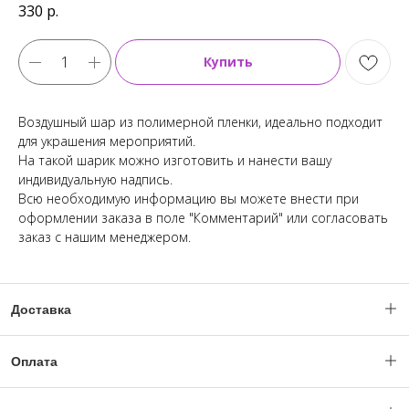
330
р.
Купить
Воздушный шар из полимерной пленки, идеально подходит
для украшения мероприятий.
На такой шарик можно изготовить и нанести вашу
индивидуальную надпись.
Всю необходимую информацию вы можете внести при
оформлении заказа в поле "Комментарий" или согласовать
заказ с нашим менеджером.
Доставка
Доставка по Москве и МО с 06:00 - 23:59.
Оплата
(Ночное время по согласованию с менеджером).
Уважаемые клиенты, оплата заказов происходит только после
Заказ можно оформить "день в день", при наличии позиций,