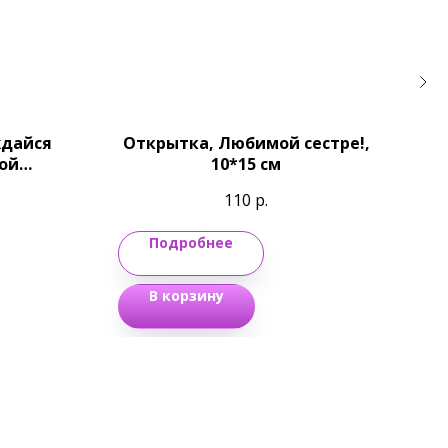
ждайся
Открытка, Любимой сестре!,
От
ой
10*15 см
,2 см
110
р.
Подробнее
В корзину