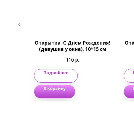
! С Днем
Открытка, С Днем Рождения!
Отк
золотой
(девушка у окна), 10*15 см
 см
110
р.
Подробнее
В корзину