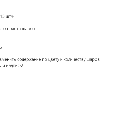
- 15 шт✨
ого полёта шаров
ты
менить содержание по цвету и количеству шаров,
 и надпись!