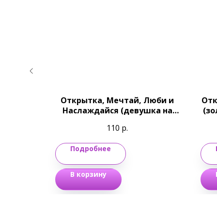
й Папа,
Открытка, Мечтай, Люби и
Отк
Наслаждайся (девушка на
(зо
велосипеде), 10*15 см
110
р.
Подробнее
В корзину