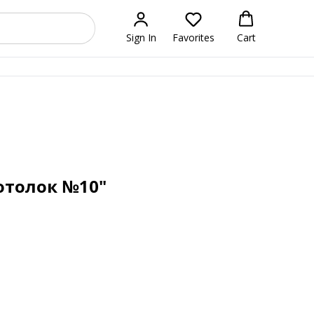
Sign In
Favorites
Cart
отолок №10"