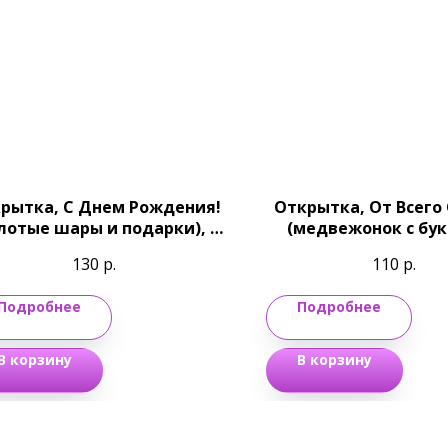
рытка, С Днем Рождения!
Открытка, От Всего
лотые шары и подарки), с
(медвежонок с бук
блестками, 12,2*18,2 см
10*15 см
130
р.
110
р.
Подробнее
Подробнее
В корзину
В корзину