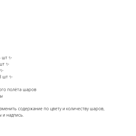
4 шт ✨
 шт ✨
 ✨
3 шт ✨
ого полёта шаров
ты
менить содержание по цвету и количеству шаров,
 и надпись.