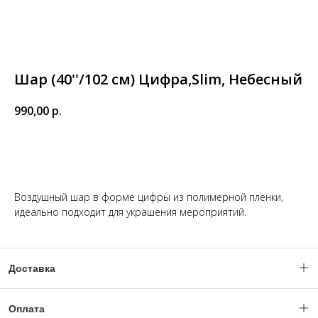
Шар (40''/102 см) Цифра,Slim, Небесный
990,00
р.
Купить
Воздушный шар в форме цифры из полимерной пленки,
идеально подходит для украшения мероприятий.
Доставка
Доставка по Москве и МО с 06:00 - 23:59.
Оплата
(Ночное время по согласованию с менеджером).