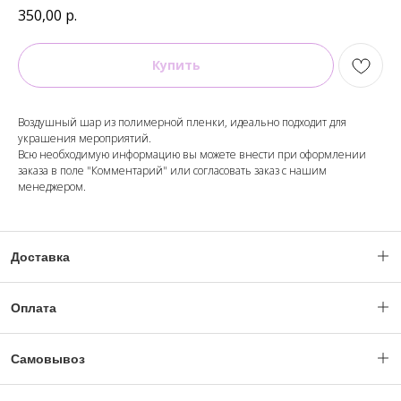
350,00
р.
Купить
Воздушный шар из полимерной пленки, идеально подходит для
украшения мероприятий.
Всю необходимую информацию вы можете внести при оформлении
заказа в поле "Комментарий" или согласовать заказ с нашим
менеджером.
Доставка
Доставка по Москве и МО с 06:00 - 23:59.
Оплата
(Ночное время по согласованию с менеджером).
Уважаемые клиенты, оплата заказов происходит только после
Заказ можно оформить "день в день", при наличии позиций,
Самовывоз
утверждения и обработки вашего заказа нашим менеджером!
указанных в вашем заказе и свободного интервала для доставки.
Пункт самовывоза "Офис - выдача заказа" :