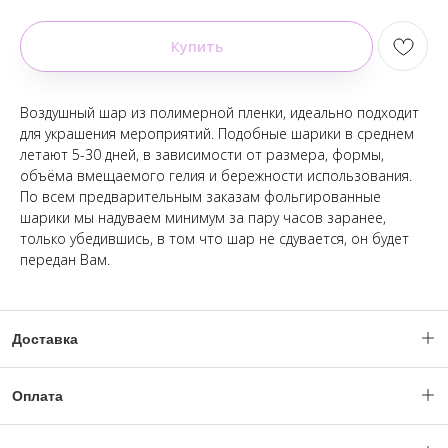
Купить
Воздушный шар из полимерной пленки, идеально подходит
для украшения мероприятий. Подобные шарики в среднем
летают 5-30 дней, в зависимости от размера, формы,
объёма вмещаемого гелия и бережности использования.
По всем предварительным заказам фольгированные
шарики мы надуваем минимум за пару часов заранее,
только убедившись, в том что шар не сдувается, он будет
передан Вам.
Доставка
Доставка по Москве и МО с 06:00 - 23:59.
Оплата
(Ночное время по согласованию с менеджером).
Уважаемые клиенты, оплата заказов происходит только после
Заказ можно оформить "день в день", при наличии позиций,