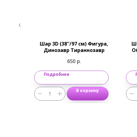
Фигура,
Шар 3D (38''/97 см) Фигура,
Ша
к
Динозавр Тираннозавр
О
650
р.
Подробнее
ину
В корзину