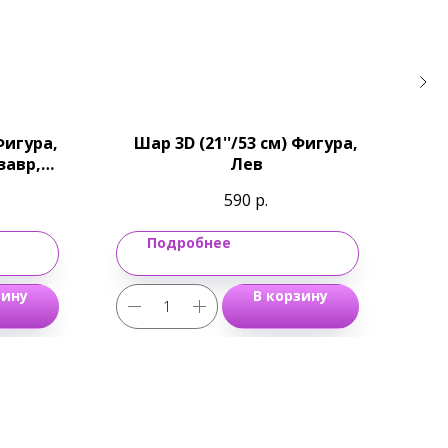
Фигура,
Шар 3D (21''/53 см) Фигура,
Шар
завр,
Лев
Ко
590
р.
Подробнее
зину
В корзину