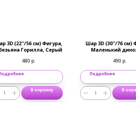
р 3D (22''/56 см) Фигура,
Шар 3D (30''/76 см) 
безьяна Горилла, Серый
Маленький дино
Оранжевый
480
р.
490
р.
Подробнее
Подробнее
В корзину
В кор