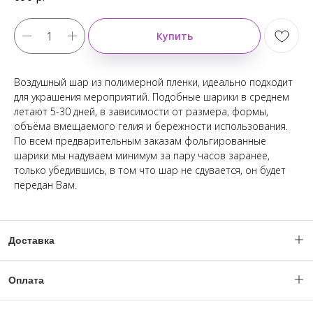
Купить
Воздушный шар из полимерной пленки, идеально подходит
для украшения мероприятий. Подобные шарики в среднем
летают 5-30 дней, в зависимости от размера, формы,
объёма вмещаемого гелия и бережности использования.
По всем предварительным заказам фольгированные
шарики мы надуваем минимум за пару часов заранее,
только убедившись, в том что шар не сдувается, он будет
передан Вам.
Доставка
Доставка по Москве и МО с 06:00 - 23:59.
Оплата
(Ночное время по согласованию с менеджером).
Уважаемые клиенты, оплата заказов происходит только после