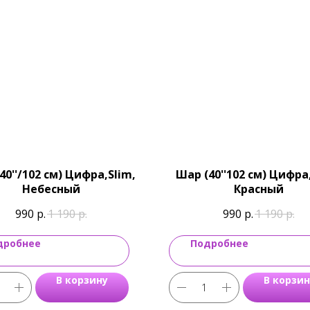
40''/102 см) Цифра,Slim,
Шар (40''102 см) Цифра,
Небесный
Красный
990
р.
1 190
р.
990
р.
1 190
р.
дробнее
Подробнее
В корзину
В корзин