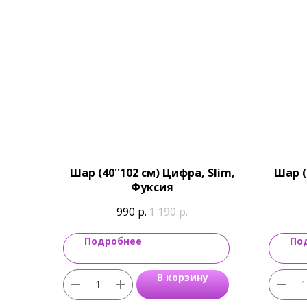
Шар (40''102 см) Цифра, Slim,
Шар (
Фуксия
990
р.
1 190
р.
Подробнее
По
В корзину