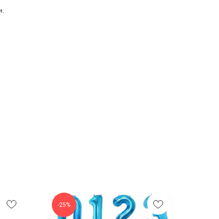
и.
-25%