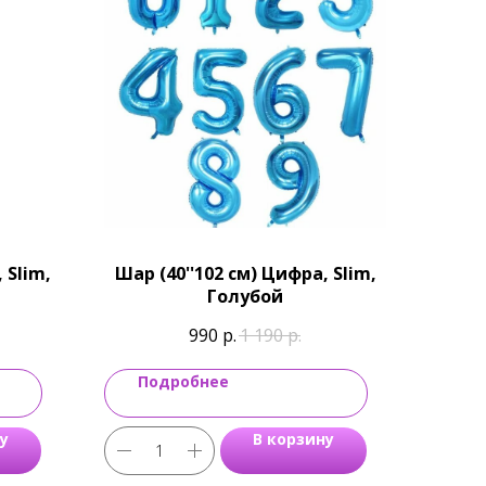
 Slim,
Шар (40''102 см) Цифра, Slim,
Голубой
990
р.
1 190
р.
Подробнее
у
В корзину