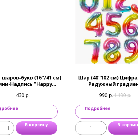
 шаров-букв (16''/41 см)
Шар (40''102 см) Цифра,
ни-Надпись "Happy
Радужный градие
day", Героическая тема
430
р.
990
р.
1 190
р.
дробнее
Подробнее
В корзину
В корзин