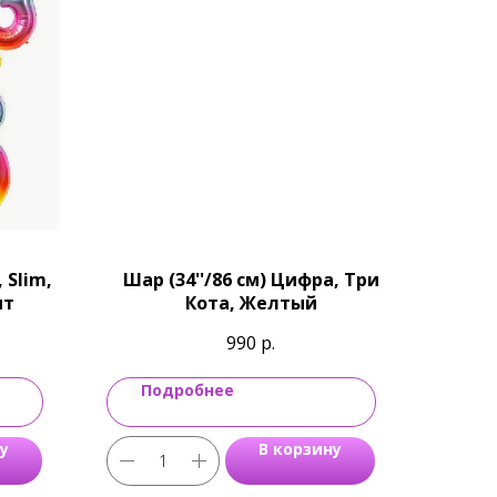
 Slim,
Шар (34''/86 см) Цифра, Три
нт
Кота, Желтый
990
р.
Подробнее
у
В корзину