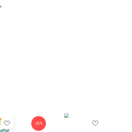
и.
-25%