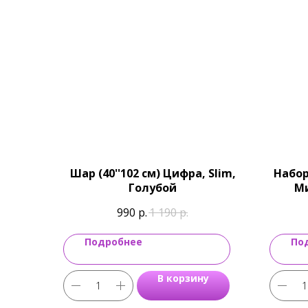
Шар (40''102 см) Цифра, Slim,
Набор
Голубой
Ми
Birth
990
р.
1 190
р.
Подробнее
По
В корзину