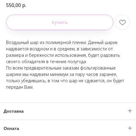
550,00
р.
Купить
Воздушный шар из полимерной пленки. Данный шарик
надувается воздухом и в среднем, в зависимости от
размера и бережности использования, будет радовать
своего обладателя в течение полугода.
По всем предварительным заказам фольгированные
шарики мы надуваем минимум за пару часов заранее,
только убедившись, в том что шар не сдувается, он будет
передан Вам.
Доставка
Доставка по Москве и МО с 06:00 - 23:59.
Оплата
(Ночное время по согласованию с менеджером).