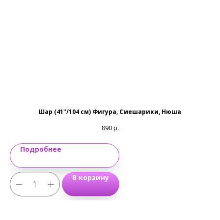
Email:
magic-emotions@mail.ru
Шар (41''/104 см) Фигура, Смешарики, Нюша
890
р.
Подробнее
В корзину