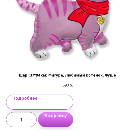
Также доступны: Telegram, Viber, Max
Email:
magic-emotions@mail.ru
Шар (37''94 см) Фигура, Любимый котенок, Фуше
690
р.
Подробнее
В корзину